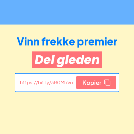
Vinn frekke premier
Del gleden
Kopier
https://bit.ly/3R0MbVo