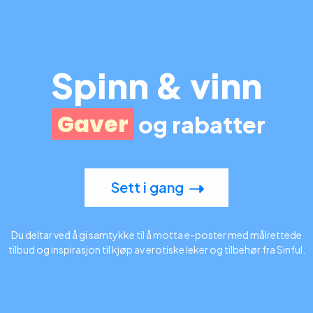
Spinn & vinn
Gaver
og rabatter
Sett i gang
Du deltar ved å gi samtykke til å motta e-poster med målrettede
tilbud og inspirasjon til kjøp av erotiske leker og tilbehør fra Sinful.