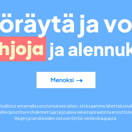
öräytä ja vo
hjoja
ja alennu
Menoksi
sallistut antamalla suostumuksesi siihen, että saamme lähettää sinul
ähköpostitse kohdennettuja tarjouksia sekä inspiraatiota eroottist
lelujen ja tarvikkeiden ostoon Sinful-verkkokaupasta.