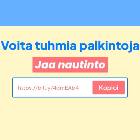
Voita tuhmia palkintoja
Jaa nautinto
Kopioi
https://bit.ly/4dmEAb4