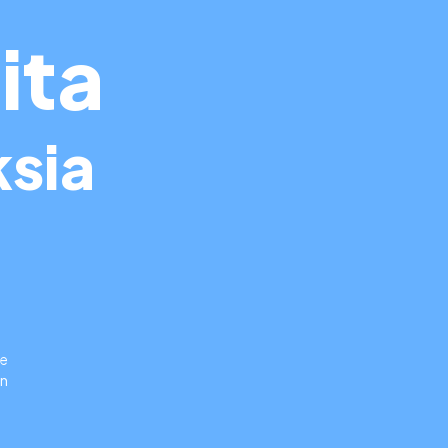
ita
ksia
le
en